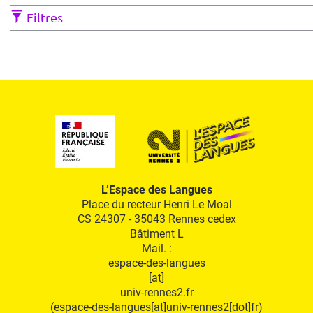
Filtres
L’Espace des Langues
Place du recteur Henri Le Moal
CS 24307 - 35043 Rennes cedex
Bâtiment L
Mail. :
espace-des-langues
[at]
univ-rennes2.fr
(espace-des-langues[at]univ-rennes2[dot]fr)