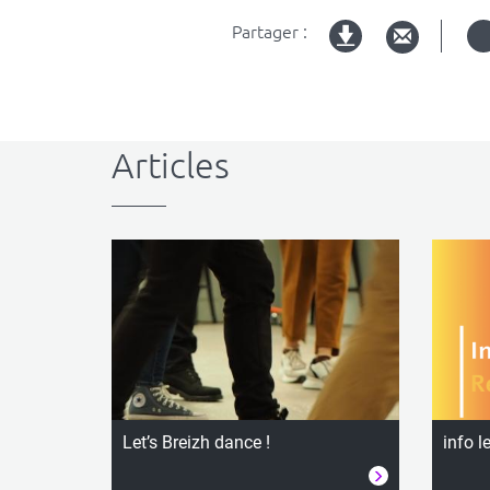
Partager :
Version
imprimable
Articles
Let’s Breizh dance !
info l