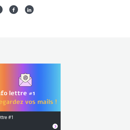
Twitter
Facebook
Linked
in
ettre #1