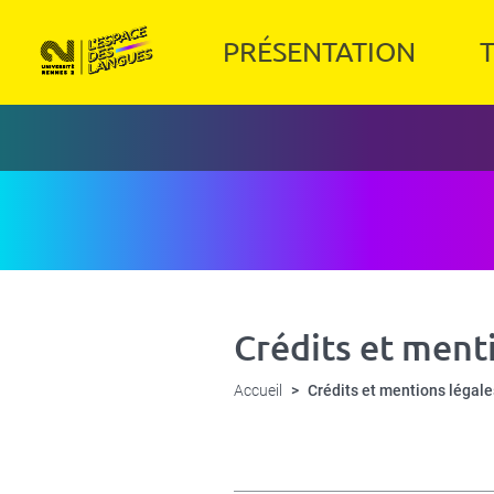
Panneau de gestion des cookies
Aller
au
Navigation
PRÉSENTATION
T
contenu
principale
principal
Crédits et ment
Accueil
Crédits et mentions légale