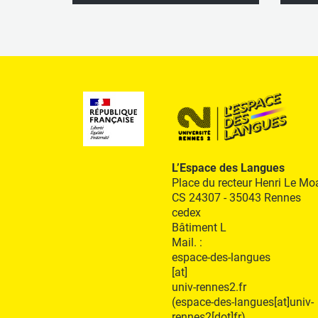
L’Espace des Langues
Place du recteur Henri Le Mo
CS 24307 - 35043 Rennes
cedex
Bâtiment L
Mail. :
espace-des-langues
[at]
univ-rennes2.fr
(espace-des-langues[at]univ-
rennes2[dot]fr)