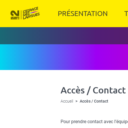
Panneau de gestion des cookies
Aller
au
Navigation
PRÉSENTATION
T
contenu
principale
principal
Accès / Contact
Accueil
Accès / Contact
Pour prendre contact avec l’équip