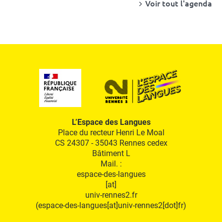
Voir tout l'agenda
L’Espace des Langues
Place du recteur Henri Le Moal
CS 24307 - 35043 Rennes cedex
Bâtiment L
Mail. :
espace-des-langues
[at]
univ-rennes2.fr
(espace-des-langues[at]univ-rennes2[dot]fr)