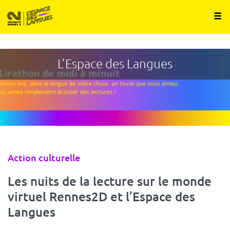
Panneau de gestion des cookies
Aller
au
contenu
principal
L’Espace des Langues
Type
Action culturelle
d'événement
Les nuits de la lecture sur le monde
virtuel Rennes2D et l’Espace des
Langues