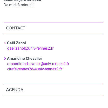
Complément
De midi à minuit !
de
date
CONTACT
Contact
Gaël Zanol
Nom
Courriel
gael.zanol@univ-rennes2.fr
du
Amandine Chevalier
contact
Nom
Courriel
amandine.chevalier@univ-rennes2.fr
du
Courriel
cirefe-rennes2d@univ-rennes2.fr
contact
AGENDA