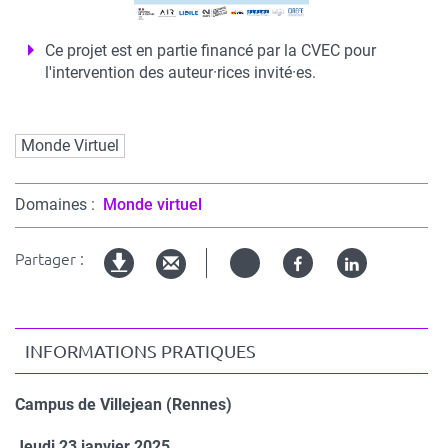
Ce projet est en partie financé par la CVEC pour
l'intervention des auteur·rices invité·es.
Mots
Monde Virtuel
clés
Domaines
Monde virtuel
Partager :
Twitter
Facebook
Linked
Version
in
imprimable
INFORMATIONS PRATIQUES
Campus de Villejean (Rennes)
Jeudi 23 janvier 2025